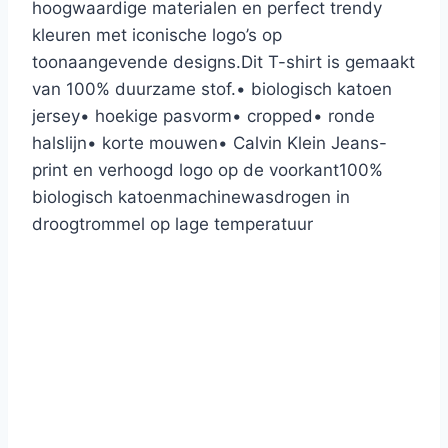
hoogwaardige materialen en perfect trendy
kleuren met iconische logo’s op
toonaangevende designs.
Dit T-shirt is gemaakt
van 100% duurzame stof.
• biologisch katoen
jersey
• hoekige pasvorm
• cropped
• ronde
halslijn
• korte mouwen
• Calvin Klein Jeans-
print en verhoogd logo op de voorkant
100%
biologisch katoen
machinewas
drogen in
droogtrommel op lage temperatuur